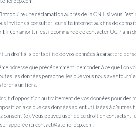
telierocp.com.
’introduire une réclamation auprès de la CNIL si vous l’est
us invitons à consulter leur site internet aux fins de connaî
il.fr).En amont, il est recommandé de contacter OCP afin d
 un droit à la portabilité de vos données à caractère pers
ême adresse que précédemment, demander à ce que l’on vou
toutes les données personnelles que vous nous avez fournie
férer à un tiers.
 droit d’opposition au traitement de vos données pour des m
opposition à ce que ces données soient utilisées à d’autres f
z consenti(e). Vous pouvez user de ce droit en contactant 
sse rappelée ici contact@atelierocp.com.