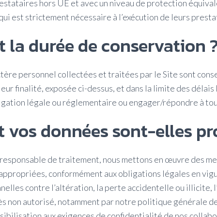
restataires hors UE et avec un niveau de protection équival
 qui est strictement nécessaire à l’exécution de leurs presta
t la durée de conservation 
tère personnel collectées et traitées par le Site sont cons
eur finalité, exposée ci-dessus, et dans la limite des délais
ligation légale ou réglementaire ou engager/répondre à tout
vos données sont-elles pr
e responsable de traitement, nous mettons en œuvre des me
appropriées, conformément aux obligations légales en vig
les contre l’altération, la perte accidentelle ou illicite, l’
cès non autorisé, notamment par notre politique générale d
sibilisation aux exigences de confidentialité de nos collabo