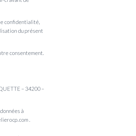
e confidentialité,
lisation du présent
votre consentement.
BARQUETTE – 34200 –
s données à
lierocp.com .