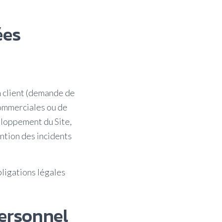
ées
n client (demande de
ommerciales ou de
eloppement du Site,
ntion des incidents
bligations légales
ersonnel