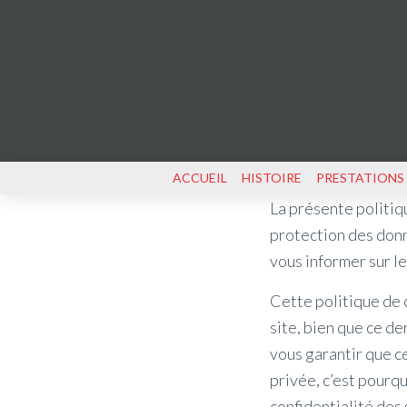
ACCUEIL
HISTOIRE
PRESTATIONS
La présente politiq
protection des donn
vous informer sur l
Cette politique de 
site, bien que ce de
vous garantir que c
privée, c’est pour
confidentialité des 