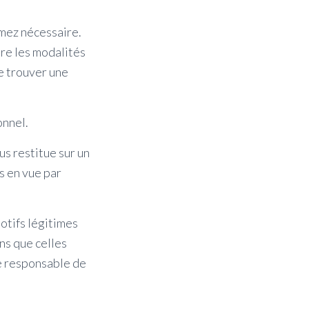
imez nécessaire.
tre les modalités
e trouver une
onnel.
s restitue sur un
s en vue par
otifs légitimes
ins que celles
le responsable de