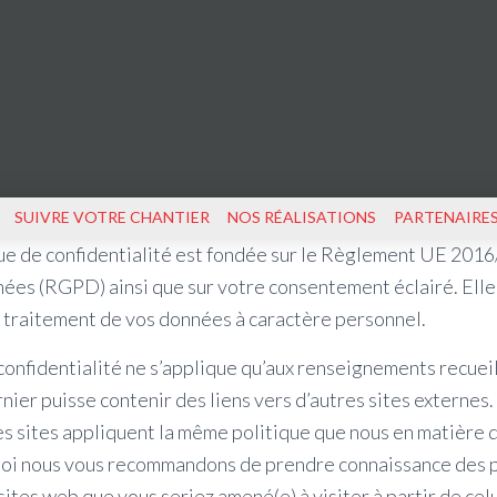
SUIVRE VOTRE CHANTIER
NOS RÉALISATIONS
PARTENAIRE
ue de confidentialité est fondée sur le Règlement UE 2016/6
ées (RGPD) ainsi que sur votre consentement éclairé. Elle 
e traitement de vos données à caractère personnel.
confidentialité ne s’applique qu’aux renseignements recueil
rnier puisse contenir des liens vers d’autres sites externe
es sites appliquent la même politique que nous en matière d
quoi nous vous recommandons de prendre connaissance des p
sites web que vous seriez amené(e) à visiter à partir de celu