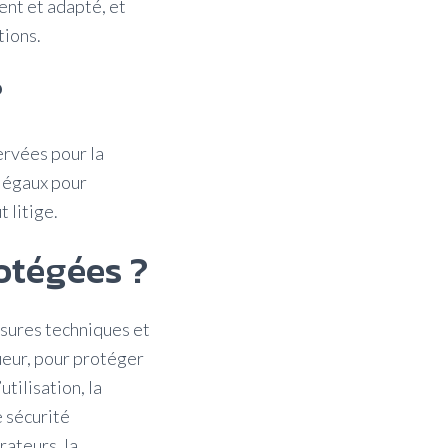
ent et adapté, et
tions.
?
ervées pour la
 légaux pour
 litige.
otégées ?
sures techniques et
ueur, pour protéger
utilisation, la
e sécurité
rateurs, la