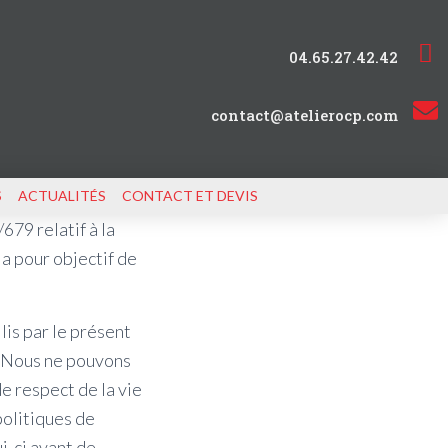
04.65.27.42.42
contact@atelierocp.com
S
ACTUALITÉS
CONTACT ET DEVIS
79 relatif à la
a pour objectif de
lis par le présent
s. Nous ne pouvons
e respect de la vie
olitiques de
i-ci avant de